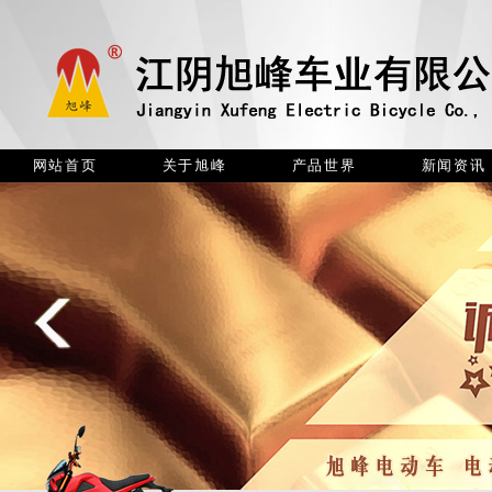
网站首页
关于旭峰
产品世界
新闻资讯