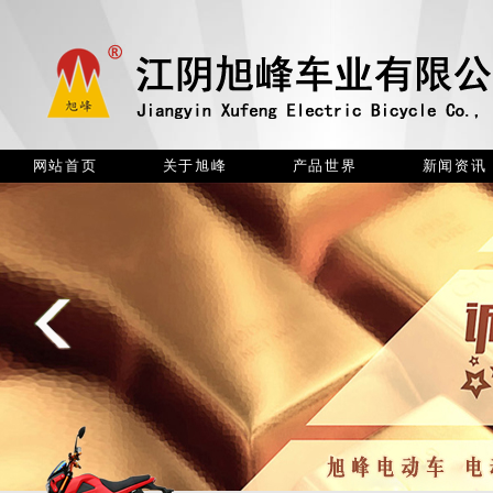
网站首页
关于旭峰
产品世界
新闻资讯