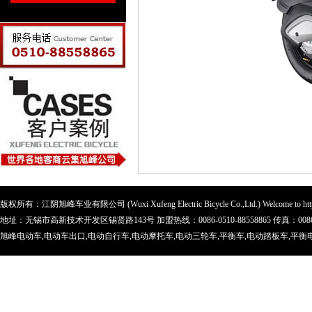
版权所有：江阴旭峰车业有限公司 (Wuxi Xufeng Electric Bicycle Co.,Ltd.) Welcome to http:
地址：无锡市高新技术开发区锡贤路143号 加盟热线：0086-0510-88558865 传真：0086-05
旭峰电动车,电动车出口,电动自行车,电动摩托车,电动三轮车,平衡车,电动踏板车,平