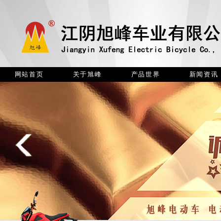
网站首页
关于旭峰
产品世界
新闻资讯